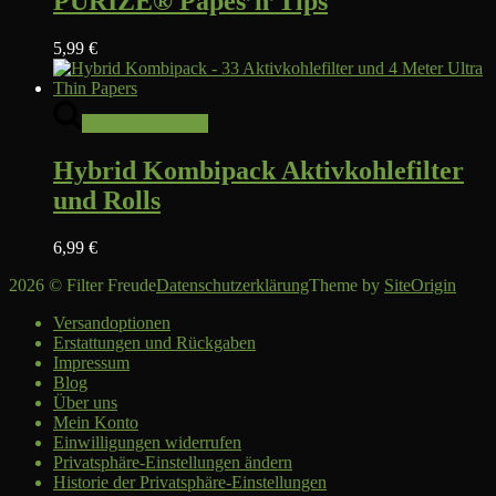
PURIZE® Papes’n’Tips
5,99
€
In den Warenkorb
Hybrid Kombipack Aktivkohlefilter
und Rolls
6,99
€
2026 © Filter Freude
Datenschutzerklärung
Theme by
SiteOrigin
Versandoptionen
Erstattungen und Rückgaben
Impressum
Blog
Über uns
Mein Konto
Einwilligungen widerrufen
Privatsphäre-Einstellungen ändern
Historie der Privatsphäre-Einstellungen