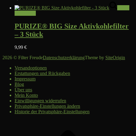
In den
Warenkorb
PURIZE® BIG Size Aktivkohlefilter
– 3 Stück
9,99
€
2026 © Filter Freude
Datenschutzerklärung
Theme by
SiteOrigin
Versandoptionen
Erstattungen und Rückgaben
Impressum
Blog
Über uns
Mein Konto
Einwilligungen widerrufen
Privatsphäre-Einstellungen ändern
Historie der Privatsphäre-Einstellungen
Scroll
to
top