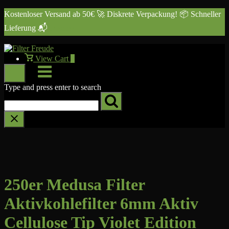
Skip
Kostenloser Versand ab 50€ 🚀 Diskrete Verpackung! 📦 Schneller
to
Lieferung 📬
Dismiss
content
View
View Cart
0
shopping
Menu
cart
Type and press enter to search
250er Medusa Filter
Aktivkohlefilter 6mm Aktiv
Cellulose Tip Violet Edition