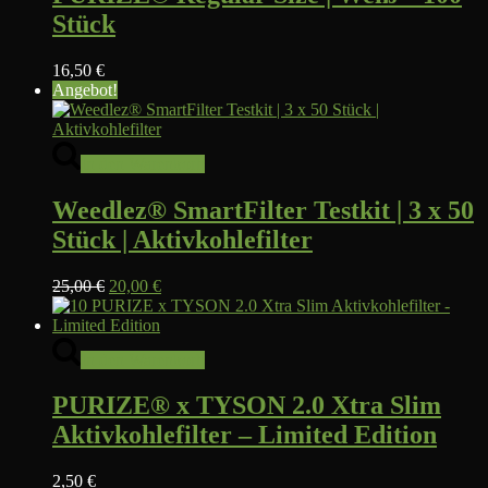
Stück
16,50
€
Angebot!
In den Warenkorb
Weedlez® SmartFilter Testkit | 3 x 50
Stück | Aktivkohlefilter
Ursprünglicher
Aktueller
25,00
€
20,00
€
Preis
Preis
war:
ist:
25,00 €
20,00 €.
In den Warenkorb
PURIZE® x TYSON 2.0 Xtra Slim
Aktivkohlefilter – Limited Edition
2,50
€