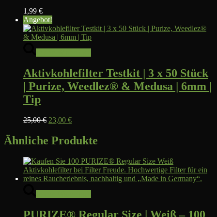
1,99
€
Angebot!
In den Warenkorb
Aktivkohlefilter Testkit | 3 x 50 Stück
| Purize, Weedlez® & Medusa | 6mm |
Tip
Ursprünglicher
Aktueller
25,00
€
23,00
€
Preis
Preis
war:
ist:
Ähnliche Produkte
25,00 €
23,00 €.
In den Warenkorb
PURIZE® Regular Size | Weiß – 100