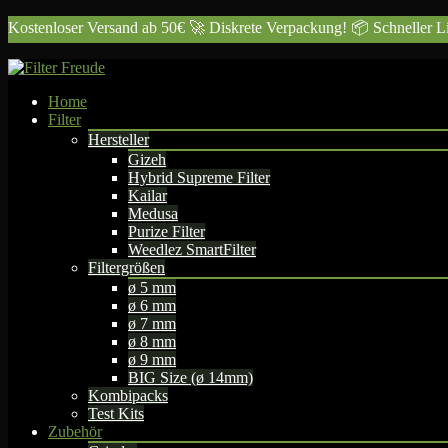
Skip
Kostenloser Versand ab 50€ 🚀 Diskrete Verpackung! 📦 Schneller 
to
content
Home
Filter
Hersteller
Gizeh
Hybrid Supreme Filter
Kailar
Medusa
Purize Filter
Weedlez SmartFilter
Filtergrößen
ø 5 mm
ø 6 mm
ø 7 mm
ø 8 mm
ø 9 mm
BIG Size (ø 14mm)
Kombipacks
Test Kits
Zubehör