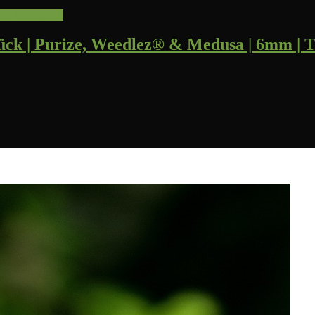
den Warenkorb
 Stück | Purize, Weedlez® & Medusa | 6mm | 