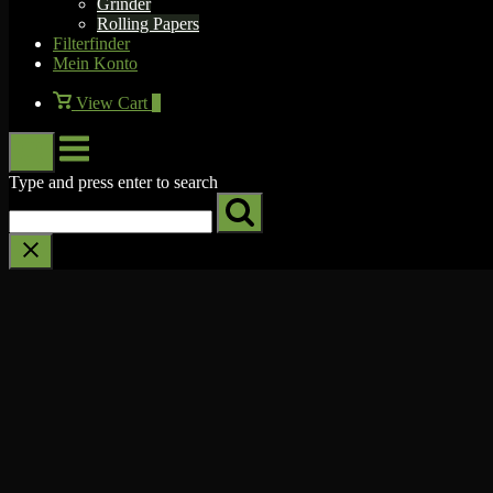
Grinder
Rolling Papers
Filterfinder
Mein Konto
View
View Cart
0
shopping
cart
Menu
Type and press enter to search