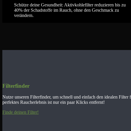
Schütze deine Gesundheit: Aktivkohlefilter reduzieren bis zu
40% der Schadstoffe im Rauch, ohne den Geschmack zu
verändern.
Filterfinder
Nutze unseren Filterfinder, um schnell und einfach den idealen Filter 
perfektes Raucherlebnis ist nur ein paar Klicks entfernt!
Finde deinen Filter!