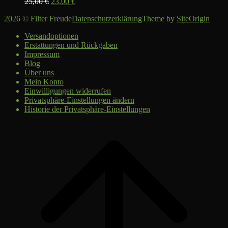
Ursprünglicher
Aktueller
25,00
€
23,00
€
Preis
Preis
2026 © Filter Freude
Datenschutzerklärung
Theme by
SiteOrigin
war:
ist:
25,00 €
23,00 €.
Versandoptionen
Erstattungen und Rückgaben
Impressum
Blog
Über uns
Mein Konto
Einwilligungen widerrufen
Privatsphäre-Einstellungen ändern
Historie der Privatsphäre-Einstellungen
Scroll
to
top