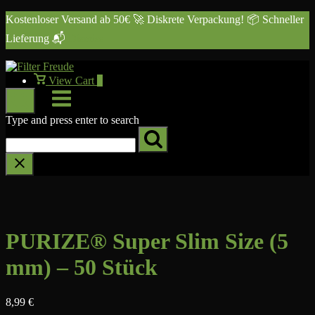
Skip
Kostenloser Versand ab 50€ 🚀 Diskrete Verpackung! 📦 Schneller
to
Lieferung 📬
Dismiss
content
View
View Cart
0
shopping
Menu
cart
Type and press enter to search
PURIZE® Super Slim Size (5
mm) – 50 Stück
8,99
€