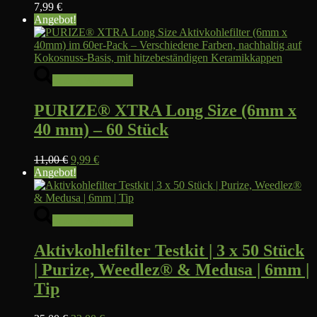
7,99
€
Angebot!
In den Warenkorb
PURIZE® XTRA Long Size (6mm x
40 mm) – 60 Stück
Ursprünglicher
Aktueller
11,00
€
9,99
€
Preis
Preis
Angebot!
war:
ist:
11,00 €
9,99 €.
In den Warenkorb
Aktivkohlefilter Testkit | 3 x 50 Stück
| Purize, Weedlez® & Medusa | 6mm |
Tip