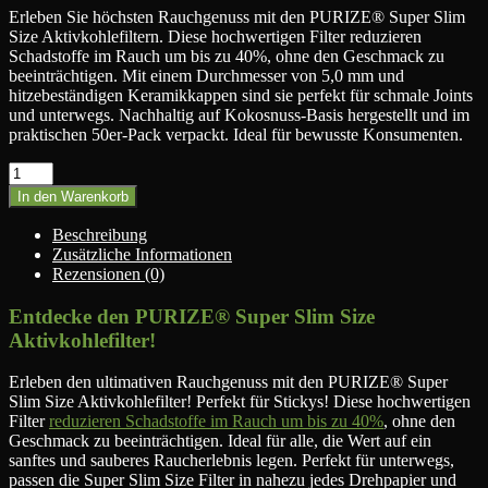
Erleben Sie höchsten Rauchgenuss mit den PURIZE® Super Slim
Size Aktivkohlefiltern. Diese hochwertigen Filter reduzieren
Schadstoffe im Rauch um bis zu 40%, ohne den Geschmack zu
beeinträchtigen. Mit einem Durchmesser von 5,0 mm und
hitzebeständigen Keramikkappen sind sie perfekt für schmale Joints
und unterwegs. Nachhaltig auf Kokosnuss-Basis hergestellt und im
praktischen 50er-Pack verpackt. Ideal für bewusste Konsumenten.
PURIZE®
Super
In den Warenkorb
Slim
Size
Beschreibung
(5
Zusätzliche Informationen
mm)
Rezensionen (0)
-
50
Entdecke den PURIZE® Super Slim Size
Stück
Aktivkohlefilter!
Menge
Erleben den ultimativen Rauchgenuss mit den PURIZE® Super
Slim Size Aktivkohlefilter! Perfekt für Stickys! Diese hochwertigen
Filter
reduzieren Schadstoffe im Rauch um bis zu 40%
, ohne den
Geschmack zu beeinträchtigen. Ideal für alle, die Wert auf ein
sanftes und sauberes Raucherlebnis legen. Perfekt für unterwegs,
passen die Super Slim Size Filter in nahezu jedes Drehpapier und