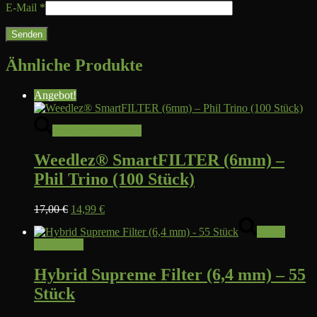
E-Mail
*
Ähnliche Produkte
Angebot!
Dieses
Ausführung wählen
Produkt
weist
Weedlez® SmartFILTER (6mm) –
mehrere
Varianten
Phil Trino (100 Stück)
auf.
Die
Ursprünglicher
Aktueller
Optionen
17,00
€
14,99
€
Preis
Preis
können
In den
war:
ist:
auf
Warenkorb
17,00 €
14,99 €.
der
Produktseite
Hybrid Supreme Filter (6,4 mm) – 55
gewählt
werden
Stück