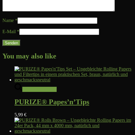
Name
*
E-Mail
*
You may also like
In den Warenkorb
PURIZE® Papes’n’Tips
5,99
€