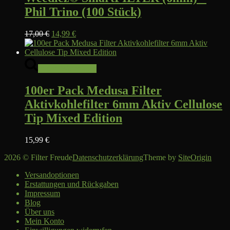
Varianten
Phil Trino (100 Stück)
auf.
Die
Ursprünglicher
Aktueller
Optionen
17,00
€
14,99
€
Preis
Preis
können
war:
ist:
auf
17,00 €
14,99 €.
der
In den Warenkorb
Produktseite
gewählt
100er Pack Medusa Filter
werden
Aktivkohlefilter 6mm Aktiv Cellulose
Tip Mixed Edition
15,99
€
2026 © Filter Freude
Datenschutzerklärung
Theme by
SiteOrigin
Versandoptionen
Erstattungen und Rückgaben
Impressum
Blog
Über uns
Mein Konto