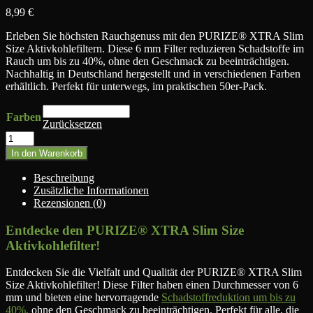
8,99
€
Erleben Sie höchsten Rauchgenuss mit den PURIZE® XTRA Slim
Size Aktivkohlefiltern. Diese 6 mm Filter reduzieren Schadstoffe im
Rauch um bis zu 40%, ohne den Geschmack zu beeinträchtigen.
Nachhaltig in Deutschland hergestellt und in verschiedenen Farben
erhältlich. Perfekt für unterwegs, im praktischen 50er-Pack.
Farben
Zurücksetzen
PURIZE®
XTRA
In den Warenkorb
Slim
Size
Beschreibung
(6mm)
Zusätzliche Informationen
-
Rezensionen (0)
50
Stück
Entdecke den PURIZE® XTRA Slim Size
Menge
Aktivkohlefilter!
Entdecken Sie die Vielfalt und Qualität der PURIZE® XTRA Slim
Size Aktivkohlefilter! Diese Filter haben einen Durchmesser von 6
mm und bieten eine hervorragende
Schadstoffreduktion um bis zu
40%,
ohne den Geschmack zu beeinträchtigen. Perfekt für alle, die