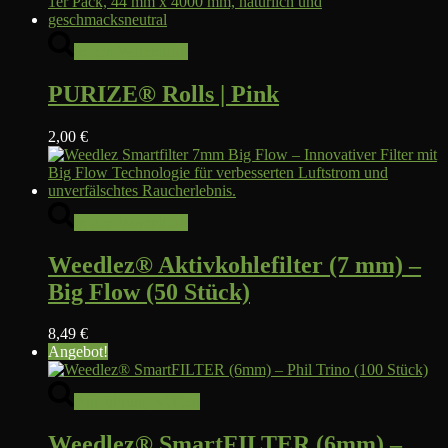
In den Warenkorb
PURIZE® Rolls | Pink
2,00
€
In den Warenkorb
Weedlez® Aktivkohlefilter (7 mm) –
Big Flow (50 Stück)
8,49
€
Angebot!
Dieses
Ausführung wählen
Produkt
weist
Weedlez® SmartFILTER (6mm) –
mehrere