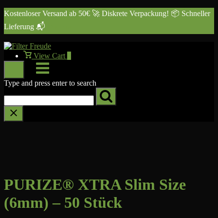
Skip
Kostenloser Versand ab 50€ 🚀 Diskrete Verpackung! 📦 Schneller
to
Lieferung 📬
Dismiss
content
View
View Cart
0
shopping
Menu
cart
Type and press enter to search
PURIZE® XTRA Slim Size
(6mm) – 50 Stück