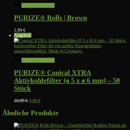
In den Warenkorb
PURIZE® Rolls | Brown
1,99
€
Angebot!
In den Warenkorb
PURIZE® Conical XTRA
Aktivkohlefilter (ø 5 x ø 6 mm) – 50
Stück
Ursprünglicher
Aktueller
10,99
€
9,99
€
Preis
Preis
war:
ist:
Ähnliche Produkte
10,99 €
9,99 €.