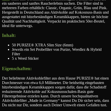
ein sauberes und sanftes Raucherlebnis suchen. Die Filter sind in
mehreren Farben erhältlich: Classic, Organic, Grün, Blau und Pink.
Hergestellt in Deutschland aus Aktivkohle auf Kokosnuss-Basis und
ausgestattet mit hitzebeständigen Keramikkappen, bieten sie höchste
Qualität und Nachhaltigkeit. Verpackt im praktischen 50er-Beutel,
ideal für unterwegs.
Inhalt:
50 PURIZE® XTRA Slim Size (6mm)
Jeweils ein Set Probefilter von Purize, Weedlez & Hybrid
Filter
5 x Weed Sticker
Eigenschaften:
Der beliebteste Aktivkohlefilter aus dem Hause PURIZE® hat einen
Durchmesser von etwa 6,0 Millimeter. Die beidseitig eingebauten
hitzebeständigen Keramikkappen sorgen dafür, dass die Schadstoff
reduzierende Aktivkohle auf Kokusnussschalen-Basis gute
Filterergebnisse erzielen kann. Durch unsere hochqualitativen
Aktivkohlefilter „Made in Germany“ kannst Du Dir sicher sein, dass
Du nicht nur Dir, sondern auch Deiner Umwelt einen Gefallen tust.